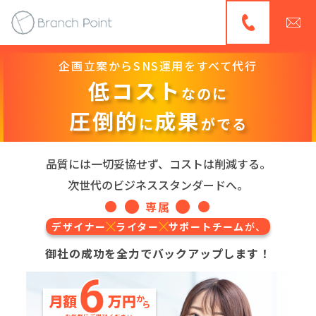
企画立案からSNS運用をすべて代行
低コスト
なのに
圧倒的
成果
に
がでる
品質には一切妥協せず、コストは削減する。
次世代のビジネススタンダードへ。
専属
デザイナー
ライター
サポートチーム
が、
御社の成功を全力でバックアップします！
月額
万円
か
ら