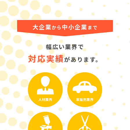
大企業
中小企業
から
まで
幅広い業界で
対応実績
があります。
人材業界
車販売業界