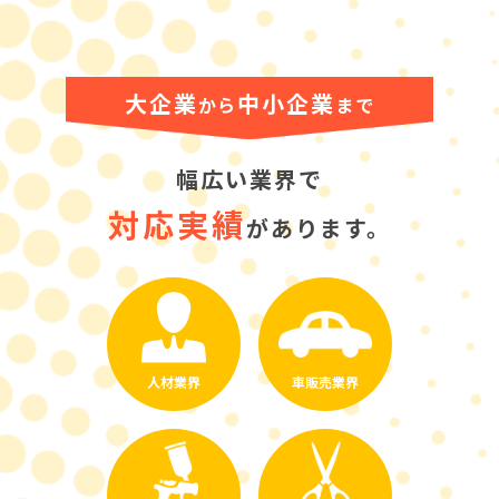
大企業
中小企業
から
まで
幅広い業界で
対応実績
があります。
人材業界
車販売業界