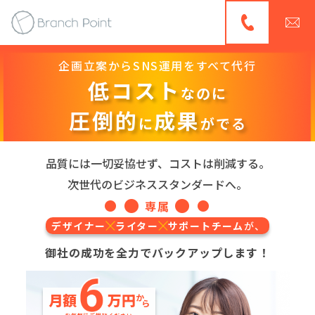
企画立案からSNS運用をすべて代行
低コスト
なのに
圧倒的
成果
に
がでる
品質には一切妥協せず、コストは削減する。
次世代のビジネススタンダードへ。
専属
デザイナー
ライター
サポートチーム
が、
御社の成功を全力でバックアップします！
月額
万円
か
ら